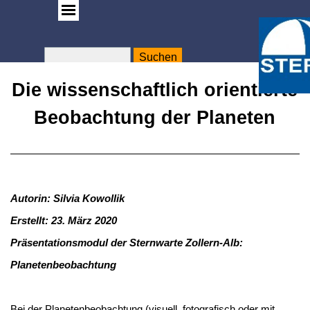
Suchen
WA
Rose
Die wissenschaftlich orientierte
Beobachtung der Planeten
Autorin: Silvia Kowollik
Erstellt: 23. März 2020
Präsentationsmodul der Sternwarte Zollern-Alb:
Planetenbeobachtung
Bei der Planetenbeobachtung (visuell, fotografisch oder mit