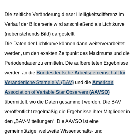
Die zeitliche Veränderung dieser Helligkeitsdifferenz im
Verlauf der Bilderserie wird anschließend als Lichtkurve
(nebenstehends Bild) dargestellt.
Die Daten der Lichtkurve können dann weiterverarbeitet
werden, um den exakten Zeitpunkt des Maximums und die
Periodendauer zu ermitteln. Die aufbereiteten Ergebnisse
werden an die
B
undesdeutsche
A
rbeitsgemeinschaft für
V
eränderliche Sterne e.V. (BAV)
und die
A
merica
n
A
ssociation
of
V
ariable
S
tar
O
bservers
(AAVSO)
übermittelt, wo die Daten gesammelt werden. Die BAV
veröffentlicht regelmäßig die Ergebnisse ihrer Mitglieder in
den „BAV-Mitteilungen“. Die AAVSO ist eine
gemeinnützige, weltweite Wissenschafts- und