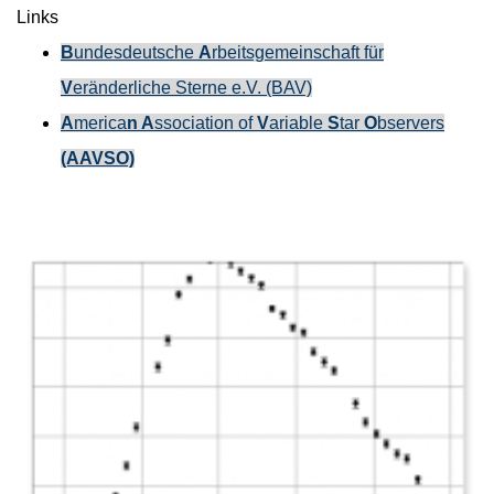
Links
B
undesdeutsche
A
rbeitsgemeinschaft für
V
eränderliche Sterne e.V. (BAV)
A
merica
n A
ssociation
of
V
ariable
S
tar
O
bservers
(AAVSO)