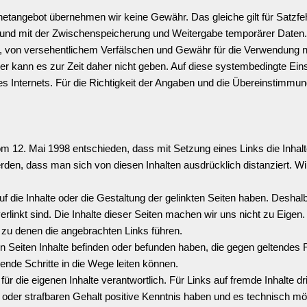
netangebot übernehmen wir keine Gewähr. Das gleiche gilt für Satzfeh
rbund mit der Zwischenspeicherung und Weitergabe temporärer Daten.
 von versehentlichem Verfälschen und Gewähr für die Verwendung nur
zer kann es
zur Zeit
daher nicht geben. Auf diese systembedingte Eins
es Internets. Für die Richtigkeit der Angaben und die Übereinstimmu
m 12. Mai 1998 entschieden, dass mit Setzung eines Links die Inhalt
den, dass man sich von diesen Inhalten ausdrücklich distanziert. Wir
uf die Inhalte oder die Gestaltung der gelinkten Seiten haben. Deshal
verlinkt sind. Die Inhalte dieser Seiten machen wir uns nicht zu Eigen. 
n, zu denen die angebrachten Links führen.
en Seiten Inhalte befinden oder befunden haben, die gegen geltendes R
hende Schritte in die Wege leiten können.
r die eigenen Inhalte verantwortlich. Für Links auf fremde Inhalte d
 oder strafbaren Gehalt positive Kenntnis haben und es technisch mö