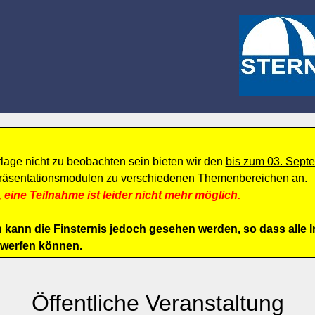
rlage nicht zu beobachten sein bieten wir den
bis zum 03. Sept
räsentationsmodulen zu verschiedenen Themenbereichen an.
ine Teilnahme ist leider nicht mehr möglich.
nn die Finsternis jedoch gesehen werden, so dass alle In
 werfen können.
Öffentliche Veranstaltung